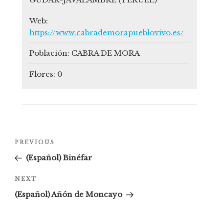
Web:
https://www.cabrademorapueblovivo.es/
Población:
CABRA DE MORA
Flores:
0
PREVIOUS
(Español) Binéfar
Next
NEXT
Post
(Español) Añón de Moncayo