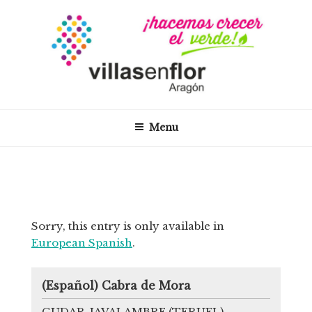
Skip
to
content
VILLAS EN FLOR –
Proyecto Villas en Flor en la Comunidad de Aragón
ARAGÓN
Menu
Post
Sorry, this entry is only available in
Pre
European Spanish
.
navigation
Pos
(Español) Cabra de Mora
GUDAR-JAVALAMBRE (TERUEL)