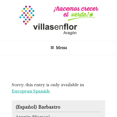
Skip
to
content
VILLAS EN FLOR –
Proyecto Villas en Flor en la Comunidad de Aragón
ARAGÓN
Menu
Post
Sorry, this entry is only available in
European Spanish
.
navigation
Nex
Pos
(Español) Barbastro
Aragón (Huesca)